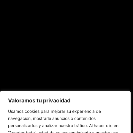
Valoramos tu privacidad
Representación estratégica de talentos
digitales: búsqueda de oportunidades,
Usamos cookies para mejorar su experiencia de
gestión de campañas, asesoría de marca
navegación, mostrarle anuncios o contenidos
personal y desarrollo profesional a
personalizados y analizar nuestro tráfico. Al hacer clic en
largo plazo.
“Aceptar todo” usted da su consentimiento a nuestro uso