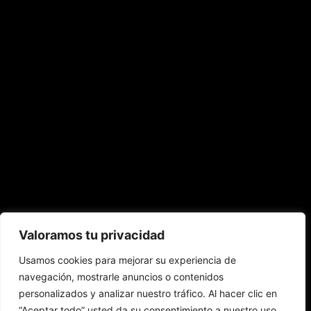
Valoramos tu privacidad
Selección y contacto de creadores
afines a la marca, negociación de
Usamos cookies para mejorar su experiencia de
colaboraciones, coordinación de
navegación, mostrarle anuncios o contenidos
entregables y seguimiento de resultados
personalizados y analizar nuestro tráfico. Al hacer clic en
de cada acción.
“Aceptar todo” usted da su consentimiento a nuestro uso